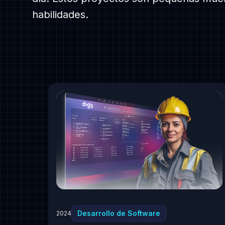
habilidades.
We are a family-first, creative bunch who are p
about coding. We are citizens of the World!
100% Remote
Santiago, Chile - Berlin & Kóln, Germany
Lahore, Pakistan
Desarrollo de Software
2024