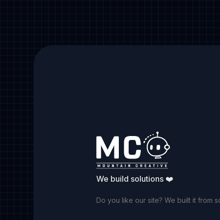
We build solutions ❤️
Do you like our site? We built it from s