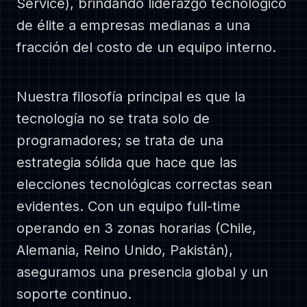
Service), brindando liderazgo tecnológico
Contáctanos
de élite a empresas medianas a una
fracción del costo de un equipo interno.
Nosotros
Nuestra filosofía principal es que la
tecnología no se trata solo de
programadores; se trata de una
estrategia sólida que hace que las
We are a family-first, creative bunch
elecciones tecnológicas correctas sean
who are passionate about coding. We
evidentes. Con un equipo full-time
are citizens of the World!
operando en 3 zonas horarias (Chile,
Alemania, Reino Unido, Pakistán),
100% Remote
Santiago, Chile - Berlin & Kóln, Germany
aseguramos una presencia global y un
Lahore, Pakistan
soporte continuo.