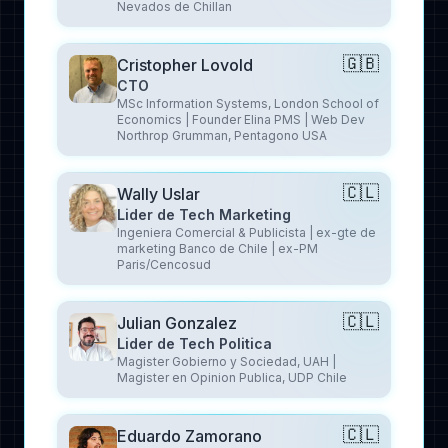
Nevados de Chillan
🇬🇧
Cristopher Lovold
CTO
MSc Information Systems, London School of
Economics | Founder Elina PMS | Web Dev
Northrop Grumman, Pentagono USA
🇨🇱
Wally Uslar
Lider de Tech Marketing
Ingeniera Comercial & Publicista | ex-gte de
marketing Banco de Chile | ex-PM
Paris/Cencosud
🇨🇱
Julian Gonzalez
Lider de Tech Politica
Magister Gobierno y Sociedad, UAH |
Magister en Opinion Publica, UDP Chile
🇨🇱
Eduardo Zamorano