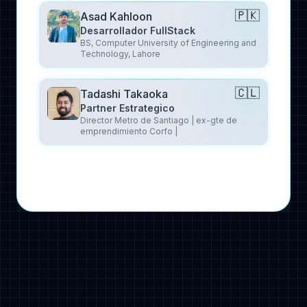
🇵🇰
Asad Kahloon
Desarrollador FullStack
BS, Computer University of Engineering and
Technology, Lahore
🇨🇱
Tadashi Takaoka
Partner Estrategico
Director Metro de Santiago | ex-gte de
emprendimiento Corfo |