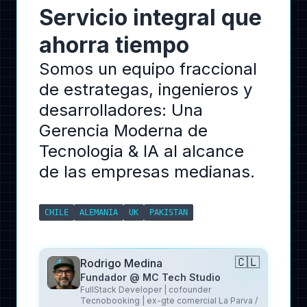
Servicio integral que
ahorra tiempo
Somos un equipo fraccional
de estrategas, ingenieros y
desarrolladores: Una
Gerencia Moderna de
Tecnologia & IA al alcance
de las empresas medianas.
CHILE
ALEMANIA
UK
PAKISTAN
🇨🇱
Rodrigo Medina
Fundador @ MC Tech Studio
FullStack Developer | cofounder
Tecnobooking | ex-gte comercial La Parva /