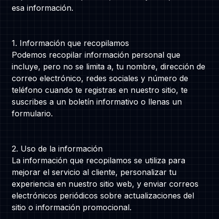
esa información.
Contáctanos
1. Información que recopilamos
Podemos recopilar información personal que
incluye, pero no se limita a, tu nombre, dirección de
Nosotros
correo electrónico, redes sociales y número de
teléfono cuando te registras en nuestro sitio, te
suscribes a un boletín informativo o llenas un
formulario.
We are a family-first, creative bunch
who are passionate about coding. We
2. Uso de la información
are citizens of the World!
La información que recopilamos se utiliza para
mejorar el servicio al cliente, personalizar tu
100% Remote
experiencia en nuestro sitio web, y enviar correos
Santiago, Chile - Berlin & Kóln, Germany
electrónicos periódicos sobre actualizaciones del
Lahore, Pakistan
sitio o información promocional.