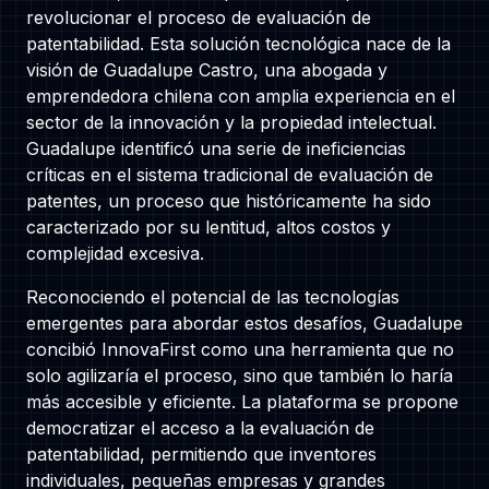
revolucionar el proceso de evaluación de
Contáctanos
patentabilidad. Esta solución tecnológica nace de la
visión de Guadalupe Castro, una abogada y
emprendedora chilena con amplia experiencia en el
sector de la innovación y la propiedad intelectual.
Guadalupe identificó una serie de ineficiencias
Nosotros
críticas en el sistema tradicional de evaluación de
patentes, un proceso que históricamente ha sido
caracterizado por su lentitud, altos costos y
complejidad excesiva.
We are a family-first, creative bunch
Reconociendo el potencial de las tecnologías
who are passionate about coding. We
emergentes para abordar estos desafíos, Guadalupe
are citizens of the World!
concibió InnovaFirst como una herramienta que no
solo agilizaría el proceso, sino que también lo haría
100% Remote
más accesible y eficiente. La plataforma se propone
Santiago, Chile - Berlin & Kóln, Germany
democratizar el acceso a la evaluación de
Lahore, Pakistan
patentabilidad, permitiendo que inventores
individuales, pequeñas empresas y grandes